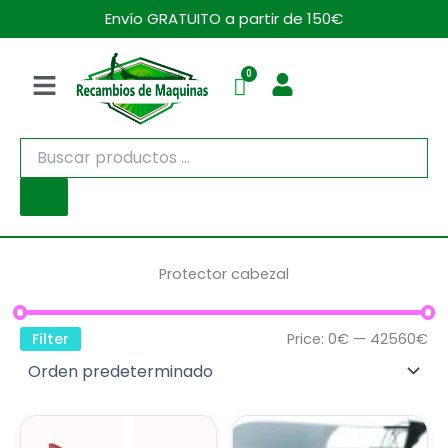
Ir
Envío GRATUITO a partir de 150€
al
contenido
Menú
Búsqueda
de
productos
Protector cabezal
Filter
Price:
0€
—
42560€