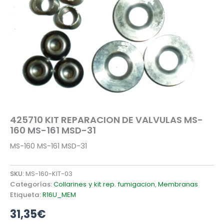
MS-
161
MSD-
31
cantidad
425710 KIT REPARACION DE VALVULAS MS-
160 MS-161 MSD-31
MS-160 MS-161 MSD-31
SKU:
MS-160-KIT-03
Categorías:
Collarines y kit rep. fumigacion
,
Membranas
Etiqueta:
R16U_MEM
31,35
€