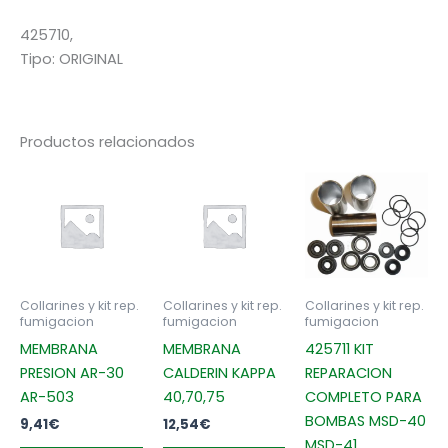
425710,
Tipo:
ORIGINAL
Productos relacionados
Collarines y kit rep.
Collarines y kit rep.
Collarines y kit rep.
fumigacion
fumigacion
fumigacion
MEMBRANA
MEMBRANA
425711 KIT
PRESION AR-30
CALDERIN KAPPA
REPARACION
AR-503
40,70,75
COMPLETO PARA
BOMBAS MSD-40
9,41
€
12,54
€
MSD-41