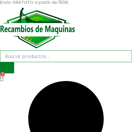
Envío GRATUITO a partir de 150€
Búsqueda
Búsqueda
Ir
de
de
al
productos
productos
contenido