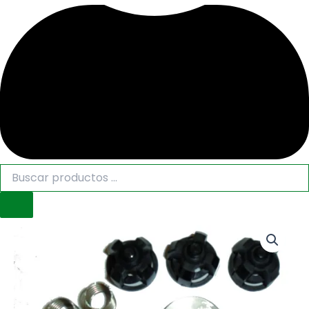
425710
KIT
REPARACION
DE
VALVULAS
MS-
160