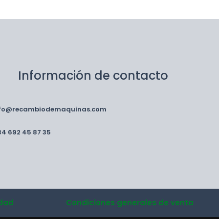
Información de contacto
nfo@recambiodemaquinas.com
34 692 45 87 35
idad
Condiciones generales de venta