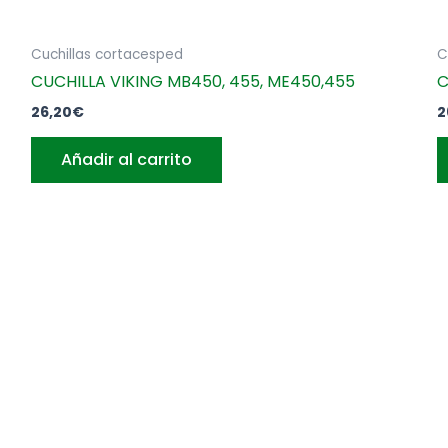
Cuchillas cortacesped
C
CUCHILLA VIKING MB450, 455, ME450,455
C
26,20
€
2
Añadir al carrito