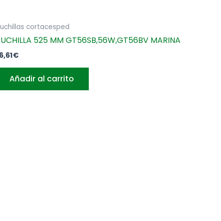
uchillas cortacesped
UCHILLA 525 MM GT56SB,56W,GT56BV MARINA
6,61
€
Añadir al carrito