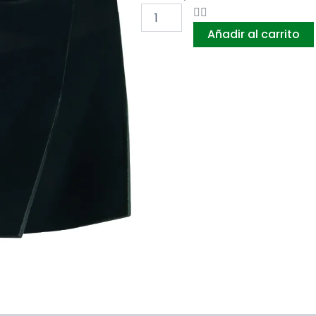
KIT
CUCHILLAS
Añadir al carrito
54
CM
MSV-
800
cantidad