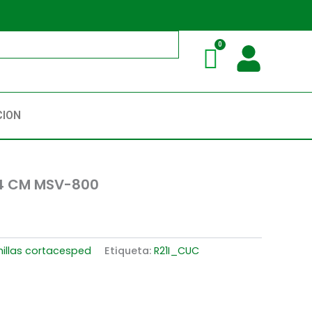
CION
54 CM MSV-800
illas cortacesped
Etiqueta:
R21I_CUC