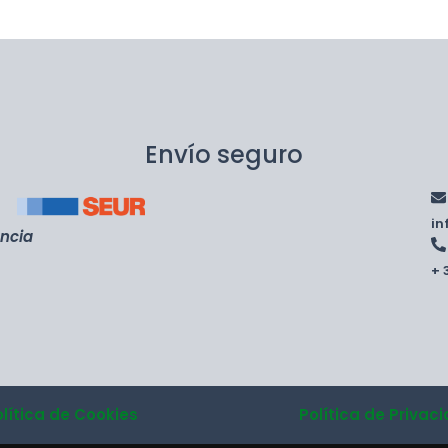
Envío seguro
i
encia
+ 
olítica de Cookies
Política de Privac