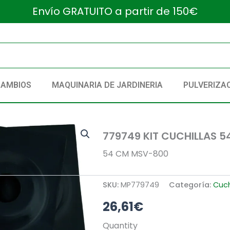
Envío GRATUITO a partir de 150€
CAMBIOS
MAQUINARIA DE JARDINERIA
PULVERIZA
779749 KIT CUCHILLAS 
54 CM MSV-800
SKU:
MP779749
Categoría:
Cuch
26,61
€
779749
Quantity