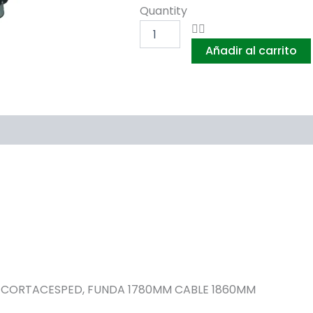
ACELERADOR
Quantity
CON
CABLE
Añadir al carrito
PARA
MOTOAZADAS
Y
CORTACESPED,
FUNDA
1780MM
CABLE
1860MM,
TERMINACION
"Z"
cantidad
CORTACESPED, FUNDA 1780MM CABLE 1860MM