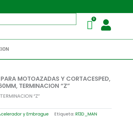
CION
 PARA MOTOAZADAS Y CORTACESPED,
60MM, TERMINACION “Z”
TERMINACION “Z”
celerador y Embrague
Etiqueta:
R13D_MAN