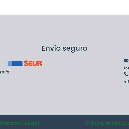
Envío seguro
i
encia
+ 
olítica de Cookies
Política de Privac