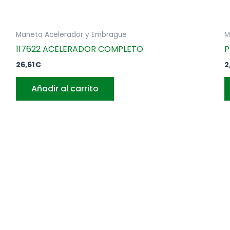
Maneta Acelerador y Embrague
M
117622 ACELERADOR COMPLETO
P
26,61
€
2
Añadir al carrito