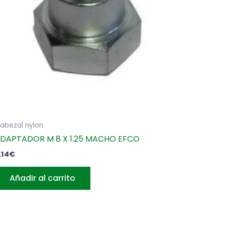
abezal nylon
DAPTADOR M 8 X 1.25 MACHO EFCO
,14
€
Añadir al carrito