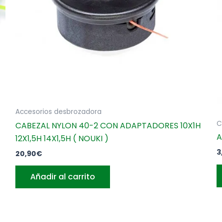
Accesorios desbrozadora
C
CABEZAL NYLON 40-2 CON ADAPTADORES 10X1H
A
12X1,5H 14X1,5H ( NOUKI )
3
20,90
€
Añadir al carrito