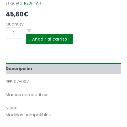
Etiqueta:
R23H_AFI
45,60
€
AFILADORA
Quantity
DOMESTICA
230V
Añadir al carrito
-
80W.
PARA
CADENA
DE
MOTOSIERRA
Descripción
+
DISCO
REF. 07-007
DE
AFILADO
Marcas compatibles:
cantidad
NOUKI
Modelos compatibles: