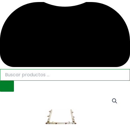
BARRA
HERBICIDA
QUAD
DOBLE,
ANCHO
TRABAJO
3100MM