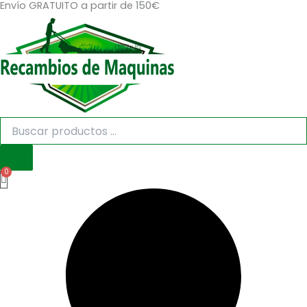
Envío GRATUITO a partir de 150€
Búsqueda
Búsqueda
Ir
de
de
al
productos
productos
contenido