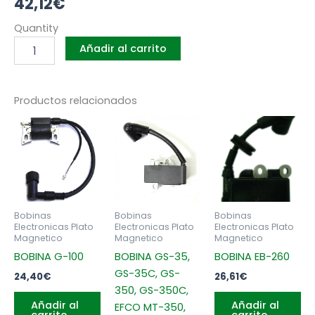
42,12
€
BOBINA
Quantity
ROBIN
Añadir al carrito
SUBARU
EH-
12,
EH-
Productos relacionados
12-
2D
cantidad
Bobinas
Bobinas
Bobinas
Electronicas Plato
Electronicas Plato
Electronicas Plato
Magnetico
Magnetico
Magnetico
BOBINA G-100
BOBINA GS-35,
BOBINA EB-260
GS-35C, GS-
24,40
€
26,61
€
350, GS-350C,
Añadir al
Añadir al
EFCO MT-350,