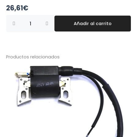
26,61
€
BOBINA
Añadir al carrito
STL
046,
066,
MS-
460,
MS-
Productos relacionados
650,
MS-
660
cantidad