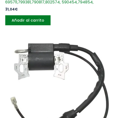
695711,799381,790817,802574, 590454,794854,
31,04
€
Añadir al carrito