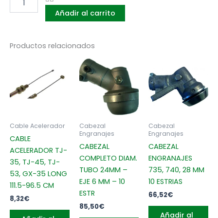
32
Añadir al carrito
MM
CUADRADO
8
MM
Productos relacionados
(NK-
320)
cantidad
Cable Acelerador
Cabezal
Cabezal
Engranajes
Engranajes
CABLE
CABEZAL
CABEZAL
ACELERADOR TJ-
COMPLETO DIAM.
ENGRANAJES
35, TJ-45, TJ-
TUBO 24MM –
735, 740, 28 MM
53, GX-35 LONG
EJE 6 MM – 10
10 ESTRIAS
111.5-96.5 CM
ESTR
66,52
€
8,32
€
85,50
€
Añadir al