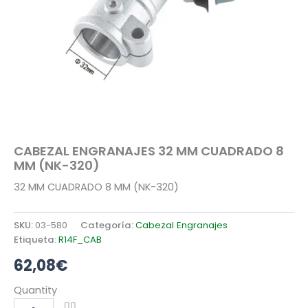
CABEZAL ENGRANAJES 32 MM CUADRADO 8
MM (NK-320)
32 MM CUADRADO 8 MM (NK-320)
SKU:
03-580
Categoría:
Cabezal Engranajes
Etiqueta:
R14F_CAB
62,08
€
CABEZAL
Quantity
ENGRANAJES