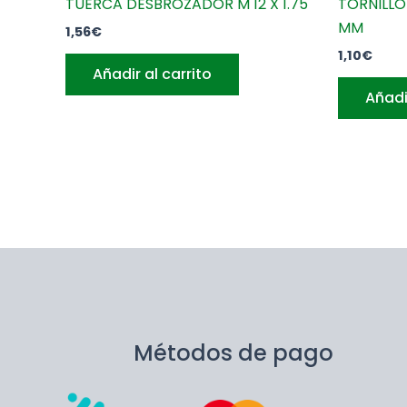
TUERCA DESBROZADOR M 12 X 1.75
TORNILLO 
MM
1,56
€
1,10
€
Añadir al carrito
Añadi
Métodos de pago