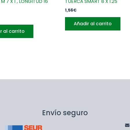
M 7 X 1 , LONGITUD 16
TUERCA SMART 8 X 1.25
1,56
€
Añadir al carrito
r al carrito
Envío seguro