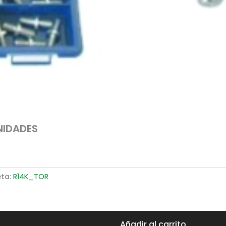
NIDADES
eta:
R14K_TOR
Añadir al carrito