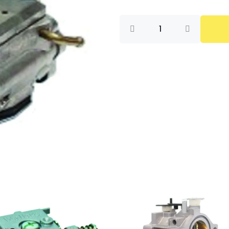
CARBURADOR
COMPLETO
C3EL29
,
510,
K-
750
K-
760
cantidad