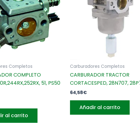
ores Completos
Carburadores Completos
ADOR COMPLETO
CARBURADOR TRACTOR
0R,244RX,252RX, 51, PS50
CORTACESPED, 28N707, 28P
64,58
€
Añadir al carrito
r al carrito