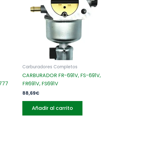
Carburadores Completos
CARBURADOR FR-691V, FS-691V,
777
FR691V, FS691V
88,69
€
Añadir al carrito