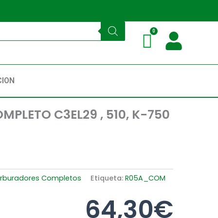
CION
PLETO C3EL29 , 510, K-750
rburadores Completos
Etiqueta:
R05A_COM
64,30
€