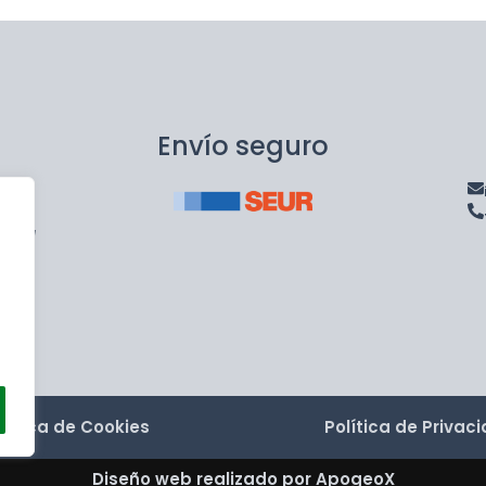
Envío seguro
encia
olítica de Cookies
Política de Privac
Diseño web realizado por ApogeoX