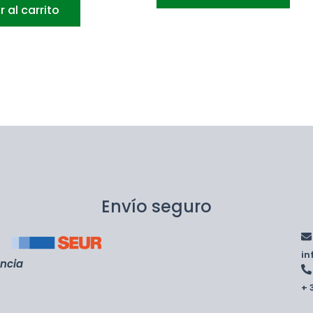
r al carrito
Envío seguro
i
encia
+ 