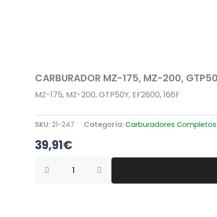
CARBURADOR MZ-175, MZ-200, GTP50Y
MZ-175, MZ-200, GTP50Y, EF2600, 166F
SKU:
21-247
Categoría:
Carburadores Completos
39,91
€
CARBURADOR
MZ-
175,
MZ-
200,
GTP50Y,