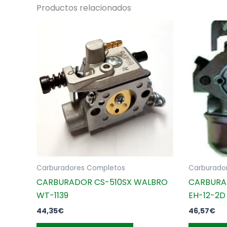
EF2600,
Productos relacionados
166F
cantidad
Carburadores Completos
Carburado
CARBURADOR CS-510SX WALBRO
CARBURA
WT-1139
EH-12-2D
44,35
€
46,57
€