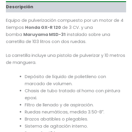
HONDA
GXR-
Descripción
120
cantidad
Equipo de pulverización compuesto por un motor de 4
tiempos
Honda GX-R 120
de 3 CV. y una
bomba
Maruyama MSD-31
instalado sobre una
carretilla de 103 litros con dos ruedas.
La carretilla incluye una pistola de pulverizar y 10 metros
de manguera.
Depósito de líquido de polietileno con
marcado de volumen.
Chasis de tubo tratado al horno con pintura
epoxi.
Filtro de llenado y de aspiración.
Ruedas neumáticas, medida 3.50-8″.
Brazos abatibles o plegables.
Sistema de agitación interno.