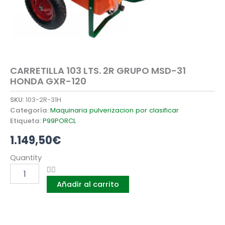
CARRETILLA 103 LTS. 2R GRUPO MSD-31
HONDA GXR-120
SKU:
103-2R-31H
Categoría:
Maquinaria pulverizacion por clasificar
Etiqueta:
P99PORCL
1.149,50
€
CARRETILLA
Quantity
103
LTS.
Añadir al carrito
2R
GRUPO
MSD-
31