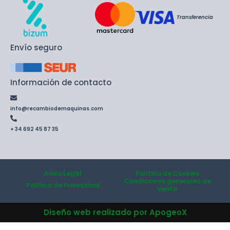
Transferencia
Envío seguro
Información de contacto
info@recambiodemaquinas.com
+ 34 692 45 87 35
Aviso Legal
Política de Cookies
Condiciones generales de
Política de Privacidad
venta
Diseño web realizado por ApogeoX
Wishlist
0