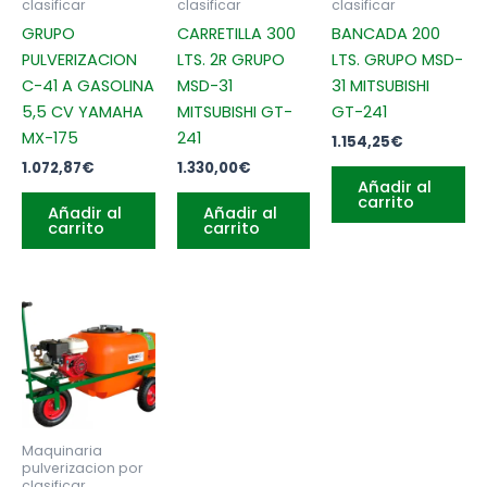
clasificar
clasificar
clasificar
GRUPO
CARRETILLA 300
BANCADA 200
PULVERIZACION
LTS. 2R GRUPO
LTS. GRUPO MSD-
C-41 A GASOLINA
MSD-31
31 MITSUBISHI
5,5 CV YAMAHA
MITSUBISHI GT-
GT-241
MX-175
241
1.154,25
€
1.072,87
€
1.330,00
€
Añadir al
carrito
Añadir al
Añadir al
carrito
carrito
Maquinaria
pulverizacion por
clasificar