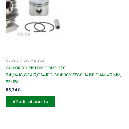
Kit de cilindro y piston
CILINDRO Y PISTON COMPLETO
941,941C,GS410,GS410C,GS410CX EFCO 141SP DIAM 40 MM,
BF-123
68,74
€
Añadir al carrito