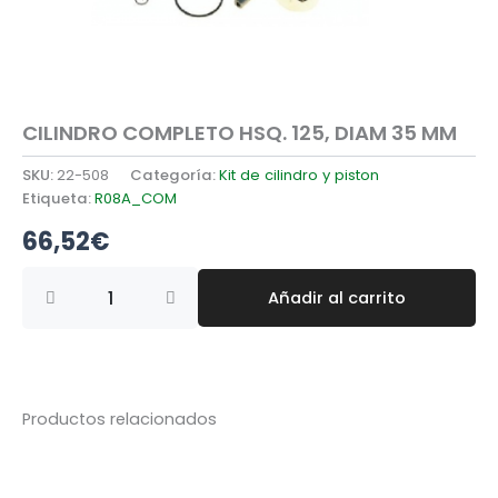
CILINDRO COMPLETO HSQ. 125, DIAM 35 MM
SKU:
22-508
Categoría:
Kit de cilindro y piston
Etiqueta:
R08A_COM
66,52
€
CILINDRO
Añadir al carrito
COMPLETO
HSQ.
125,
DIAM
35
MM
Productos relacionados
cantidad