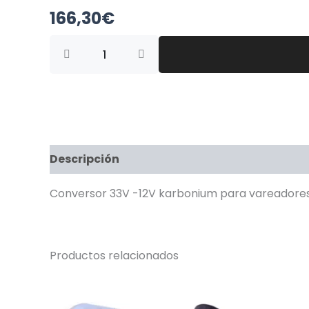
166,30
€
CONVERSOR
33
V
-12
V,
KARBONIUM
cantidad
Descripción
Conversor 33V -12V karbonium para vareadore
Productos relacionados