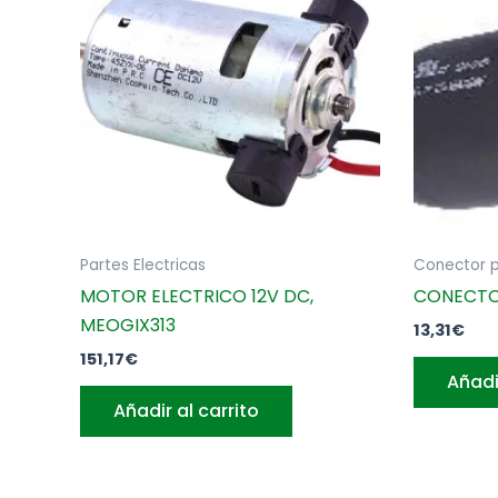
Partes Electricas
Conector p
MOTOR ELECTRICO 12V DC,
CONECTO
MEOGIX313
13,31
€
151,17
€
Añadi
Añadir al carrito