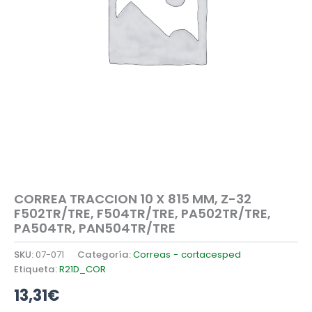
CORREA TRACCION 10 X 815 MM, Z-32
F502TR/TRE, F504TR/TRE, PA502TR/TRE,
PA504TR, PAN504TR/TRE
SKU:
07-071
Categoría:
Correas - cortacesped
Etiqueta:
R21D_COR
13,31
€