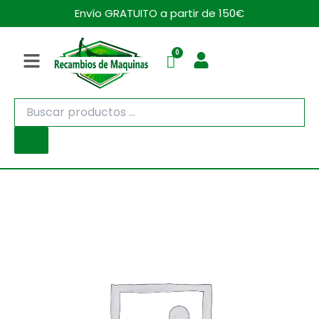
Ir
Envío GRATUITO a partir de 150€
al
contenido
Menú
Búsqueda
de
productos