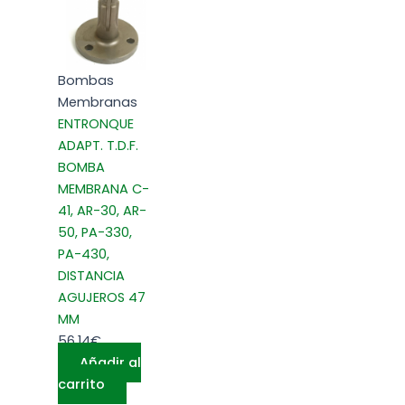
Bombas
Membranas
ENTRONQUE
ADAPT. T.D.F.
BOMBA
MEMBRANA C-
41, AR-30, AR-
50, PA-330,
PA-430,
DISTANCIA
AGUJEROS 47
MM
56,14
€
Añadir al
carrito