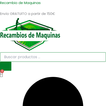
Búsqueda
Búsqueda
ENTRONQUE
Ir
Recambio de Maquinas
de
de
PARA
al
productos
productos
BOMBA
Envío GRATUITO a partir de 150€
contenido
LS-
547
DIAM
24
MM
LARGO
GENERICO
cantidad