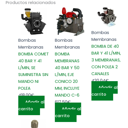
Productos relacionados
Bombas
Membranas
Bombas
Bombas
BOMBA DE 40
Membranas
Membranas
BAR Y 41 L/MIN,
BOMBA COMET
BOMBA
3 MEMBRANAS,
40 BAR Y 41
MEMBRANAS
CON POLEA 2
L/MIN, SE
40 BAR Y 50
CANALES
SUMINISTRA SIN
L/MIN, EJE
420,04
€
MANDO NI
CONICO 20
Añadir al
POLEA
MM, INCLUYE
carrito
418,00
€
MANDO C-6
Añadir al
617,50
€
carrito
Añadir al
carrito