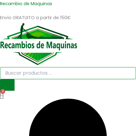
Búsqueda
Búsqueda
EXCENTRICA
Ir
Recambio de Maquinas
de
de
TH-
al
productos
productos
18,
Envío GRATUITO a partir de 150€
contenido
TH-
24
cantidad