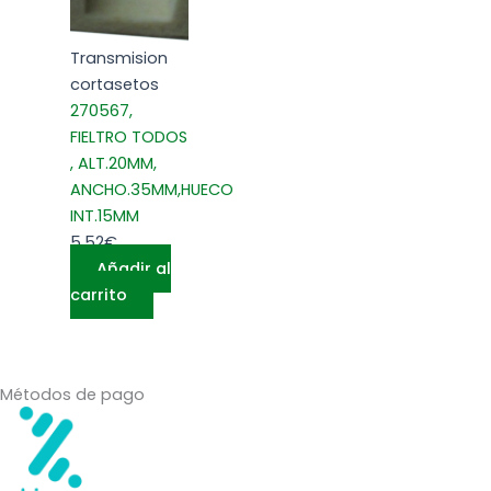
Transmision
cortasetos
270567,
FIELTRO TODOS
, ALT.20MM,
ANCHO.35MM,HUECO
INT.15MM
5,52
€
Añadir al
carrito
Métodos de pago