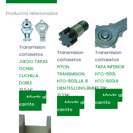
Productos relacionados
Transmision
Transmision
Transmision
cortasetos
cortasetos
cortasetos
JUEGO TAPAS
PI?ON
TAPA INFERIOR
OCHIAI
TRANSMISION
HTO-600L
CUCHILLA
HTO-600L,LR, 8
HTO-600LR
DOBLE
DIENTES,LONG,8MM
13,31
€
31,04
€
21,23
€
Añadir al
Añadir al
Añadir al
carrito
carrito
carrito