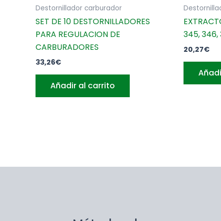
Destornillador carburador
Destornill
SET DE 10 DESTORNILLADORES
EXTRACTO
PARA REGULACION DE
345, 346,
CARBURADORES
20,27
€
33,26
€
Añadi
Añadir al carrito