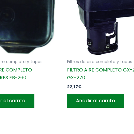
aire completo y tapas
Filtros de aire completo y tapas
IRE COMPLETO
FILTRO AIRE COMPLETO GX-
RES EB-260
GX-270
22,17
€
r al carrito
Añadir al carrito