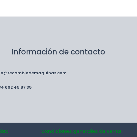
Información de contacto
nfo@recambiodemaquinas.com
34 692 45 87 35
idad
Condiciones generales de venta