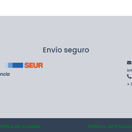
Envío seguro
i
encia
+ 
olítica de Cookies
Política de Privac