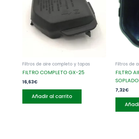
00-
2,125468-
0
cantidad
Filtros de aire completo y tapas
Filtros de 
FILTRO COMPLETO GX-25
FILTRO A
SOPLADO
16,63
€
7,32
€
Añadir al carrito
Añadi