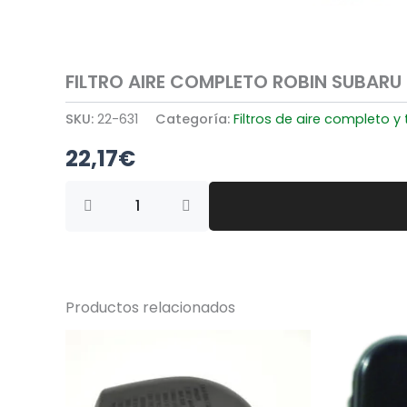
FILTRO AIRE COMPLETO ROBIN SUBARU
SKU:
22-631
Categoría:
Filtros de aire completo y
22,17
€
FILTRO
AIRE
COMPLETO
ROBIN
SUBARU
EH-
035
Productos relacionados
593-
35008-
00,
450561-
4,593-
30010-