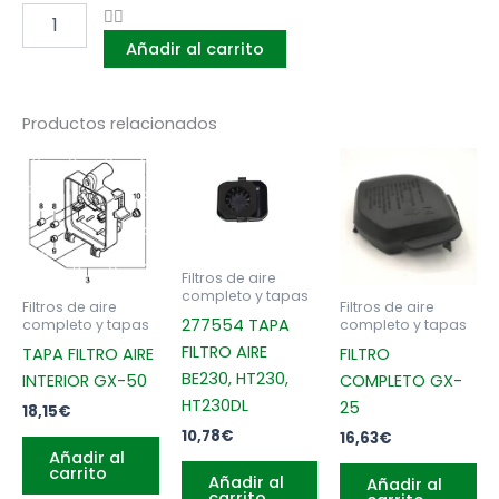
AIRE
COMPLETO
Añadir al carrito
SHINDAIWA
C-
35,
B-
Productos relacionados
45
cantidad
Filtros de aire
completo y tapas
Filtros de aire
Filtros de aire
277554 TAPA
completo y tapas
completo y tapas
FILTRO AIRE
TAPA FILTRO AIRE
FILTRO
BE230, HT230,
INTERIOR GX-50
COMPLETO GX-
HT230DL
25
18,15
€
10,78
€
16,63
€
Añadir al
carrito
Añadir al
Añadir al
carrito