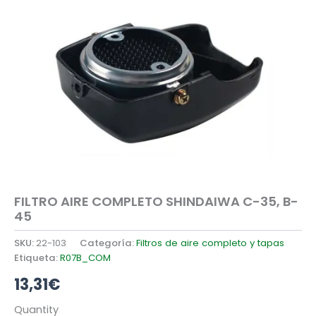
FILTRO AIRE COMPLETO SHINDAIWA C-35, B-
45
SKU:
22-103
Categoría:
Filtros de aire completo y tapas
Etiqueta:
R07B_COM
13,31
€
FILTRO
Quantity