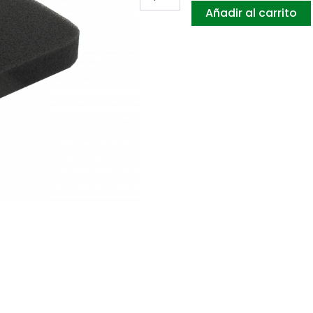
Añadir al carrito
122HD,122-
HD,SUPERLITE
4528,
ERGOLITE
6028
JONSERED
HT2218,
HT2223T
cantidad