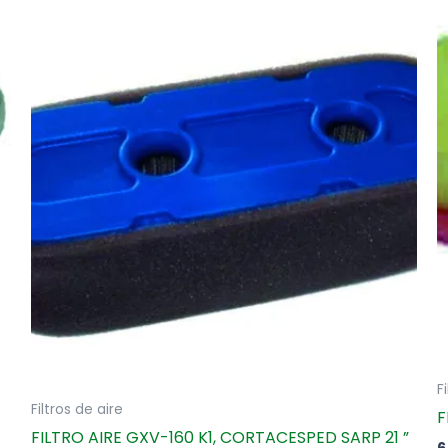
F
Filtros de aire
F
FILTRO AIRE GXV-160 K1, CORTACESPED SARP 21 ”
6