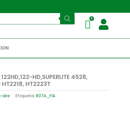
CION
 122HD,122-HD,SUPERLITE 4528,
 HT2218, HT2223T
e aire
Etiqueta:
R07A_FIA