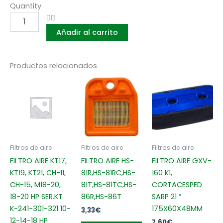
FILTRO
Quantity
AIRE
M-
Añadir al carrito
10,16,
K321,341,
341-
482,CV-
Productos relacionados
17,CV-
25
16-
17-
19HP
-
MEDS.
155
Filtros de aire
Filtros de aire
Filtros de aire
x
FILTRO AIRE KT17,
FILTRO AIRE HS-
FILTRO AIRE GXV-
118
KT19, KT21, CH-11,
81R,HS-81RC,HS-
160 K1,
x
78MM
CH-15, M18-20,
81T,HS-81TC,HS-
CORTACESPED
cantidad
18-20 HP SER.KT
86R,HS-86T
SARP 21 ”
K-241-301-321 10-
175X60X48MM
3,33
€
12-14-18 HP
7,60
€