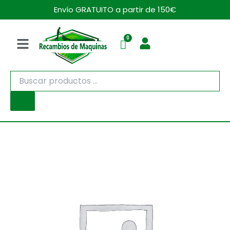
Ir
Envío GRATUITO a partir de 150€
al
contenido
Menú
Búsqueda
de
productos