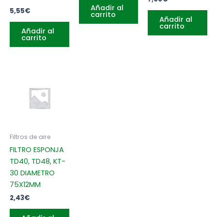
Añadir al
5,55
€
carrito
Añadir al
carrito
Añadir al
carrito
Filtros de aire
FILTRO ESPONJA
TD40, TD48, KT-
30 DIAMETRO
75X12MM
2,43
€