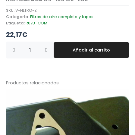
SKU:
V-FILTRO-Z
Categoría:
Filtros de aire completo y tapas
Etiqueta:
R07B_COM
22,17
€
FILTRO
Añadir al carrito
COMPLETO
BA?
O
ACEITE
MOTOAZADA
GX-
Productos relacionados
160
GX-
200
cantidad