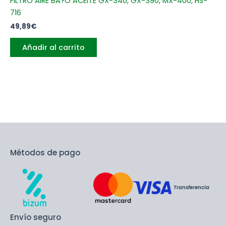
FILTRO AIRE BA?O ACEITE GX-340, GX-390, MX-400, HS-
716
49,89
€
Añadir al carrito
Métodos de pago
Transferencia
Envío seguro