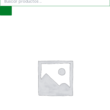
de
productos