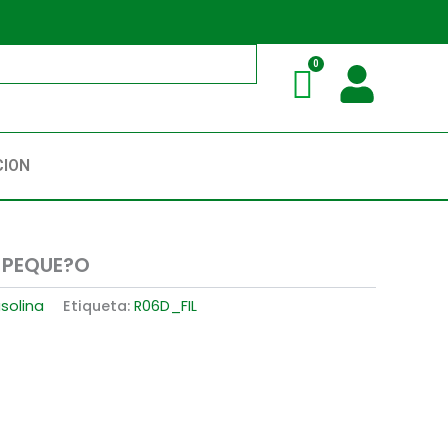
CION
 PEQUE?O
asolina
Etiqueta:
R06D_FIL