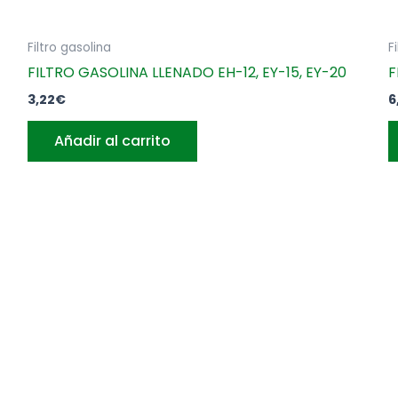
Filtro gasolina
F
FILTRO GASOLINA LLENADO EH-12, EY-15, EY-20
F
3,22
€
6
Añadir al carrito