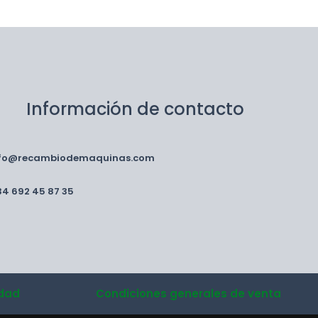
Información de contacto
nfo@recambiodemaquinas.com
34 692 45 87 35
idad
Condiciones generales de venta