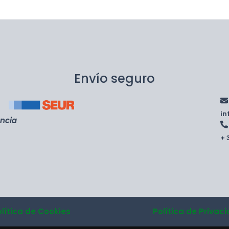
Envío seguro
i
encia
+ 
olítica de Cookies
Política de Privac