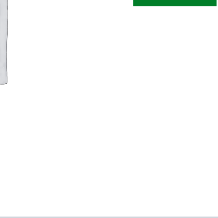
PEQUE?
O
cantidad