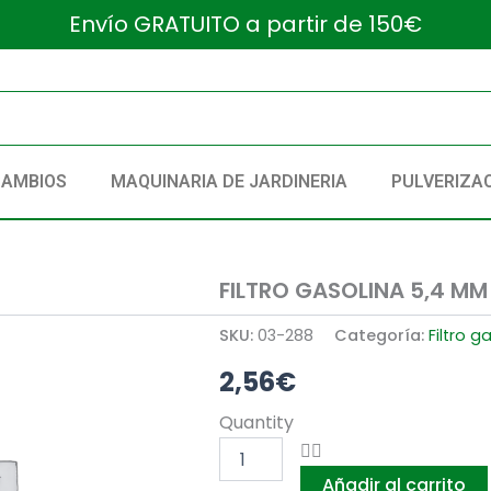
Envío GRATUITO a partir de 150€
CAMBIOS
MAQUINARIA DE JARDINERIA
PULVERIZA
FILTRO GASOLINA 5,4 MM
SKU:
03-288
Categoría:
Filtro g
2,56
€
FILTRO
Quantity
GASOLINA
5,4
Añadir al carrito
MM