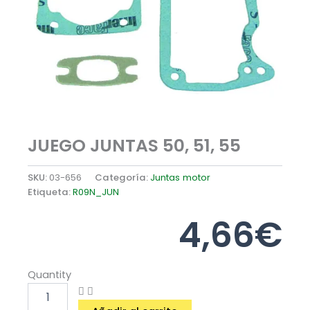
JUEGO JUNTAS 50, 51, 55
SKU:
03-656
Categoría:
Juntas motor
Etiqueta:
R09N_JUN
4,66
€
JUEGO
Quantity
JUNTAS
50,