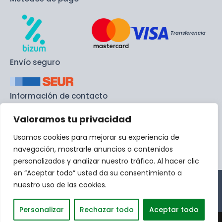
Transferencia
Envío seguro
Información de contacto
Valoramos tu privacidad
info@recambiodemaquinas.com
Usamos cookies para mejorar su experiencia de
+ 34 692 45 87 35
navegación, mostrarle anuncios o contenidos
personalizados y analizar nuestro tráfico. Al hacer clic
en “Aceptar todo” usted da su consentimiento a
Aviso Legal
Política de Cookies
nuestro uso de las cookies.
Condiciones generales de
Política de Privacidad
venta
Personalizar
Rechazar todo
Aceptar todo
Diseño web realizado por ApogeoX