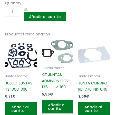
JUNTA
Quantity
ADMISION
FS-
Añadir al carrito
38,
FS-
40,
FS-
Productos relacionados
45,
FS-
52,
FS-
106,
FS-
Juntas motor
130,
BG-
KIT JUNTAS
Juntas motor
Juntas motor
45,
ADMISION GCV-
JUEGO JUNTAS
JUNTA CILINDRO
BG-
135, GCV-160
TS-350, 360
PB-770, NK-640
46,
5,55
€
BG-
8,32
€
2,00
€
55,
Añadir al
BG-
Añadir al
Añadir al
carrito
65,
carrito
carrito