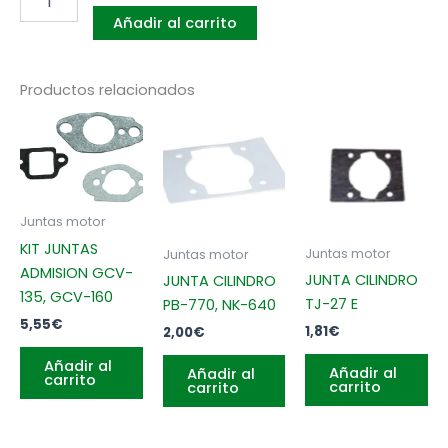
362,
Añadir al carrito
365XP,
372X
TORQ
cantidad
Productos relacionados
Juntas motor
KIT JUNTAS
Juntas motor
Juntas motor
ADMISION GCV-
JUNTA CILINDRO
JUNTA CILINDRO
135, GCV-160
TJ-27 E
PB-770, NK-640
5,55
€
1,81
€
2,00
€
Añadir al
Añadir al
Añadir al
carrito
carrito
carrito