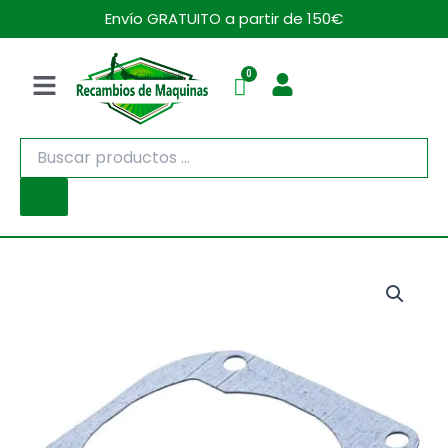
Ir
Envío GRATUITO a partir de 150€
al
contenido
Menú
Búsqueda
de
productos