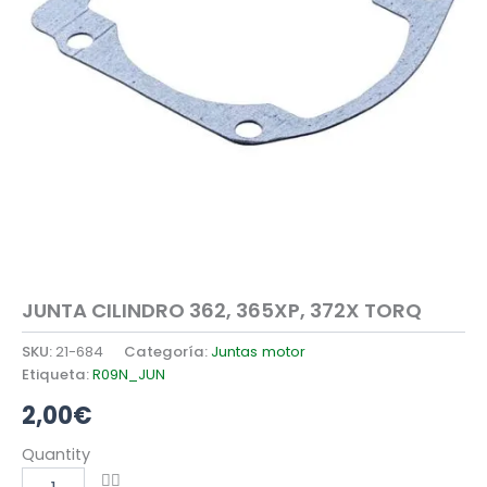
JUNTA CILINDRO 362, 365XP, 372X TORQ
SKU:
21-684
Categoría:
Juntas motor
Etiqueta:
R09N_JUN
2,00
€
JUNTA
Quantity
CILINDRO