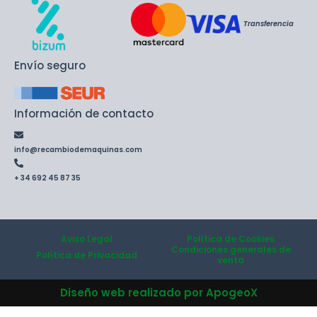
Transferencia
Envío seguro
Información de contacto
info@recambiodemaquinas.com
+ 34 692 45 87 35
Aviso Legal
Política de Cookies
Condiciones generales de
Política de Privacidad
venta
Diseño web realizado por ApogeoX
Wishlist
0