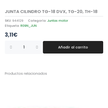
JUNTA CILINDRO TG-18 DVX, TG-20, TH-18
SKU:
944129
Categoría:
Juntas motor
Etiqueta:
R09N_JUN
3,11
€
JUNTA
Añadir al carrito
CILINDRO
TG-
18
DVX,
TG-
20,
Productos relacionados
TH-
18
cantidad