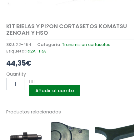
KIT BIELAS Y PI?ON CORTASETOS KOMATSU
ZENOAH Y HSQ
SKU:
22-454
Categoría:
Transmision cortasetos
Etiqueta:
R12A_TRA
44,35
€
KIT
Quantity
BIELAS
Y
Añadir al carrito
PI?
ON
CORTASETOS
KOMATSU
Productos relacionados
ZENOAH
Y
HSQ
cantidad