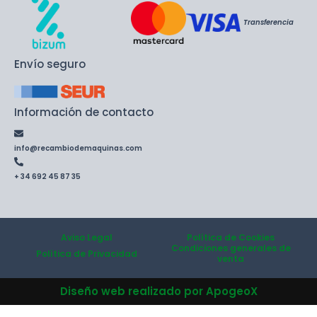
Transferencia
Envío seguro
Información de contacto
info@recambiodemaquinas.com
+ 34 692 45 87 35
Aviso Legal
Política de Cookies
Condiciones generales de
Política de Privacidad
venta
Diseño web realizado por ApogeoX
Wishlist
0