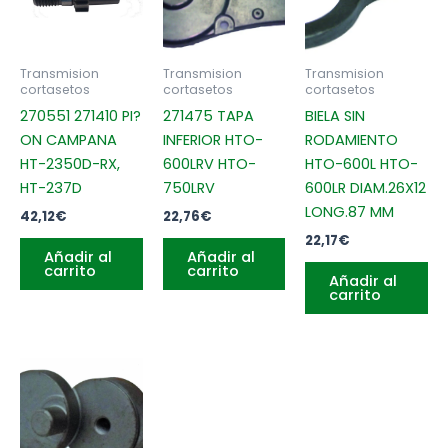
Transmision
Transmision
Transmision
cortasetos
cortasetos
cortasetos
270551 271410 PI?
271475 TAPA
BIELA SIN
ON CAMPANA
INFERIOR HTO-
RODAMIENTO
HT-2350D-RX,
600LRV HTO-
HTO-600L HTO-
HT-237D
750LRV
600LR DIAM.26X12
LONG.87 MM
42,12
€
22,76
€
22,17
€
Añadir al
Añadir al
carrito
carrito
Añadir al
carrito