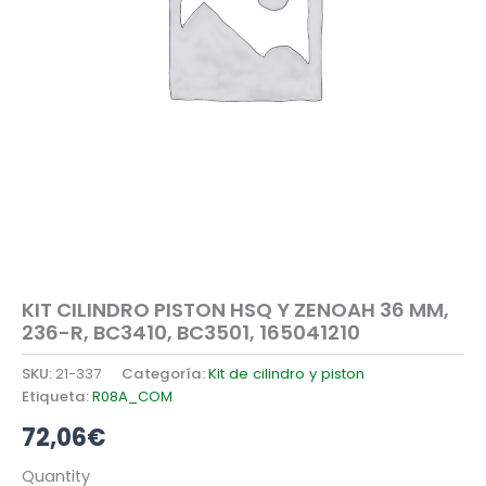
KIT CILINDRO PISTON HSQ Y ZENOAH 36 MM,
236-R, BC3410, BC3501, 165041210
SKU:
21-337
Categoría:
Kit de cilindro y piston
Etiqueta:
R08A_COM
72,06
€
KIT
Quantity