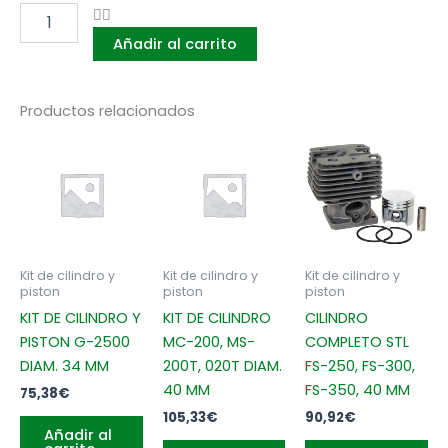
CILINDRO
PISTON
Añadir al carrito
HSQ
Y
ZENOAH
36
Productos relacionados
MM,
236-
R,
BC3410,
BC3501,
165041210
cantidad
Kit de cilindro y
Kit de cilindro y
Kit de cilindro y
piston
piston
piston
KIT DE CILINDRO Y
KIT DE CILINDRO
CILINDRO
PISTON G-2500
MC-200, MS-
COMPLETO STL
DIAM. 34 MM
200T, 020T DIAM.
FS-250, FS-300,
40 MM
FS-350, 40 MM
75,38
€
105,33
€
90,92
€
Añadir al