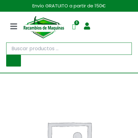
Ir
Envío GRATUITO a partir de 150€
al
contenido
Menú
Búsqueda
de
productos