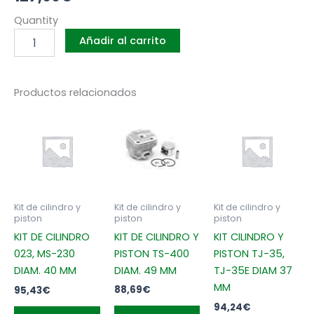
KIT
Quantity
DE
Añadir al carrito
CILINDRO
Y
PISTON
028
Productos relacionados
DIAM.
46
MM
cantidad
Kit de cilindro y
Kit de cilindro y
Kit de cilindro y
piston
piston
piston
KIT DE CILINDRO Y
KIT DE CILINDRO
KIT CILINDRO Y
PISTON TS-400
023, MS-230
PISTON TJ-35,
DIAM. 49 MM
DIAM. 40 MM
TJ-35E DIAM 37
MM
88,69
€
95,43
€
94,24
€