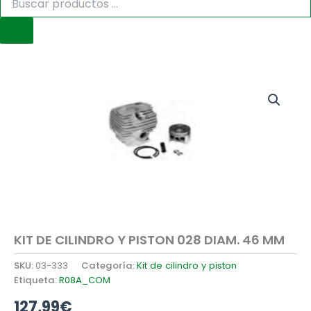
de
productos
KIT DE CILINDRO Y PISTON 028 DIAM. 46 MM
SKU:
03-333
Categoría:
Kit de cilindro y piston
Etiqueta:
R08A_COM
127,99
€