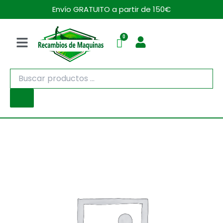
Ir
Envío GRATUITO a partir de 150€
al
contenido
Menú
Búsqueda
de
productos