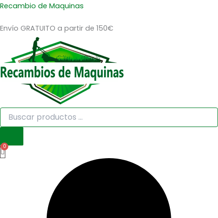
Búsqueda
Búsqueda
KIT
Ir
Recambio de Maquinas
de
de
DE
al
productos
productos
CILINDRO
Envío GRATUITO a partir de 150€
contenido
Y
PISTON
TL-
201
cantidad