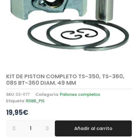
KIT DE PISTON COMPLETO TS-350, TS-360,
08S BT-360 DIAM. 49 MM
SKU:
03-1177
Categoría:
Pistones completos
Etiqueta:
R08B_PIS
19,95
€
KIT
Añadir al carrito
DE
PISTON