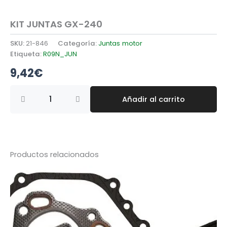
KIT JUNTAS GX-240
SKU:
21-846
Categoría:
Juntas motor
Etiqueta:
R09N_JUN
9,42
€
KIT
Añadir al carrito
JUNTAS
GX-
240
cantidad
Productos relacionados