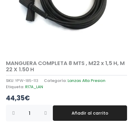
MANGUERA COMPLETA 8 MTS , M22 x 1,5 H, M
22 X 1.50 H
SKU:
YPW-185-113
Categoría:
Lanzas Alta Presion
Etiqueta:
R17A_LAN
44,35
€
MANGUERA
Añadir al carrito
COMPLETA
8
MTS
,