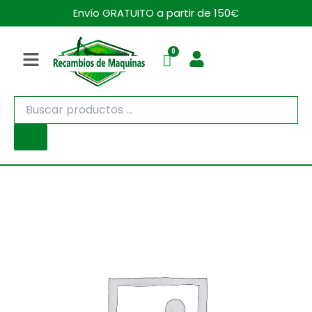
Ir
Envío GRATUITO a partir de 150€
al
contenido
Menú
Búsqueda
de
productos