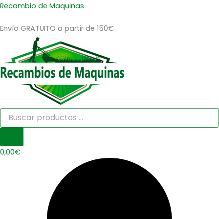
Búsqueda
Búsqueda
MUELLE
Ir
Menú
Menú
Recambio de Maquinas
de
de
ARRANQUE
al
productos
productos
GX-
Envío GRATUITO a partir de 150€
contenido
22,
GX-
31
GX-
35
MITSUBISHI
TL23,
26,
201,
261
cantidad
0,00
€