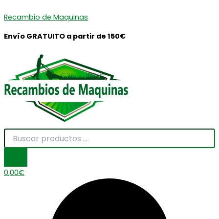
Búsqueda
Búsqueda
MUELLE
Ir
Menú
Menú
de
de
CUCHILLAS
Recambio de Maquinas
al
productos
productos
YSC-
contenido
450
Envío GRATUITO a partir de 150€
cantidad
0,00
€