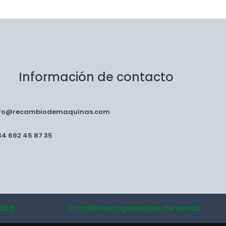
Información de contacto
nfo@recambiodemaquinas.com
34 692 45 87 35
idad
Condiciones generales de venta