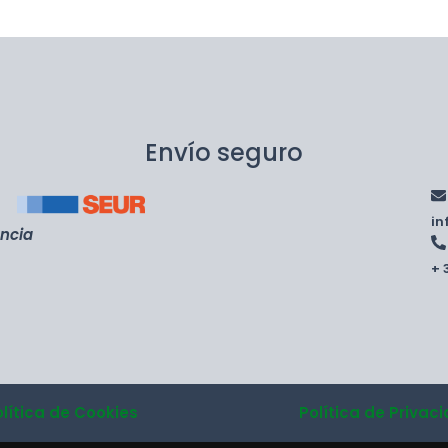
Envío seguro
i
encia
+ 
olítica de Cookies
Política de Privac