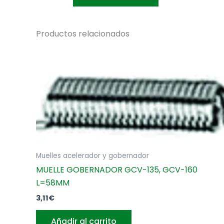
PARTNER
4553
cantidad
Productos relacionados
Muelles acelerador y gobernador
MUELLE GOBERNADOR GCV-135, GCV-160
L=58MM
3,11
€
Añadir al carrito