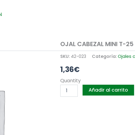
N
OJAL CABEZAL MINI T-25
SKU:
42-023
Categoría:
Ojales 
1,36
€
OJAL
Quantity
CABEZAL
Añadir al carrito
MINI
T-
25
T-
35
S-
35
cantidad