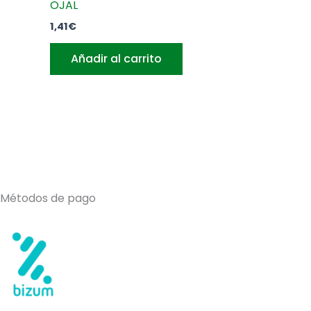
OJAL
1,41
€
Añadir al carrito
Métodos de pago