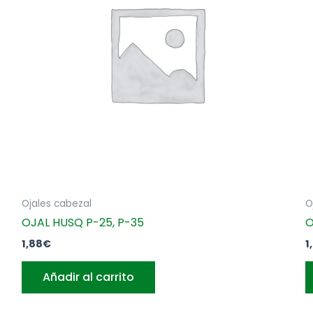
Ojales cabezal
O
OJAL HUSQ P-25, P-35
O
1,88
€
1
Añadir al carrito