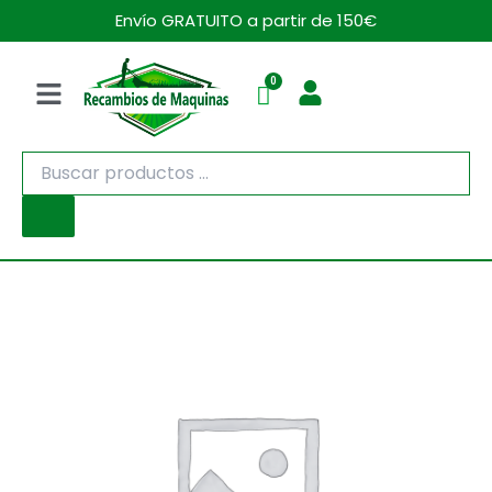
Ir
Envío GRATUITO a partir de 150€
al
contenido
Menú
Búsqueda
de
productos