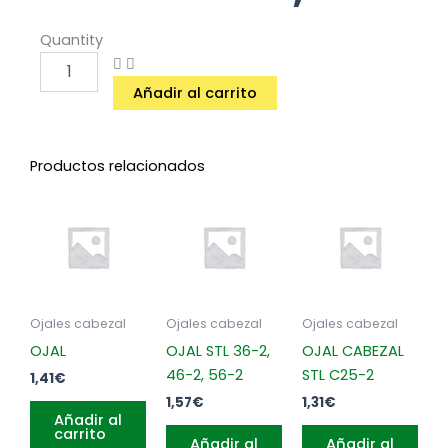
OJAL
Quantity
CABEZAL
OLEO
Añadir al carrito
MAC
EASY
WORK
,
Productos relacionados
BATTE
E
BAI,
EW-
130
cantidad
Ojales cabezal
Ojales cabezal
Ojales cabezal
OJAL
OJAL STL 36-2,
OJAL CABEZAL
46-2, 56-2
STL C25-2
1,41
€
1,57
€
1,31
€
Añadir al
carrito
Añadir al
Añadir al