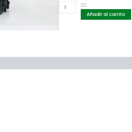
CON
VISOR
Añadir al carrito
METALICO
CON
DOBLE
REGULACION
cantidad