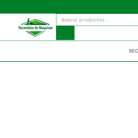
Ir
al
Búsqueda
contenido
de
productos
RE