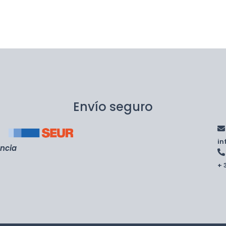
Envío seguro
i
encia
+ 