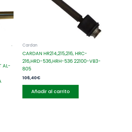
Cardan
CARDAN HR214,215,216, HRC-
216,HRD-536,HRH-536 22100-VB3-
 AL-
805
106,40
€
A
Añadir al carrito