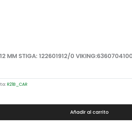
12 MM STIGA: 122601912/0 VIKING:636070410
eta:
R21B_CAR
Añadir al carrito