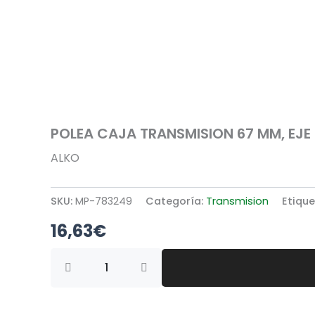
POLEA CAJA TRANSMISION 67 MM, EJE 
ALKO
SKU:
MP-783249
Categoría:
Transmision
Etiqu
16,63
€
POLEA
CAJA
TRANSMISION
67
MM,