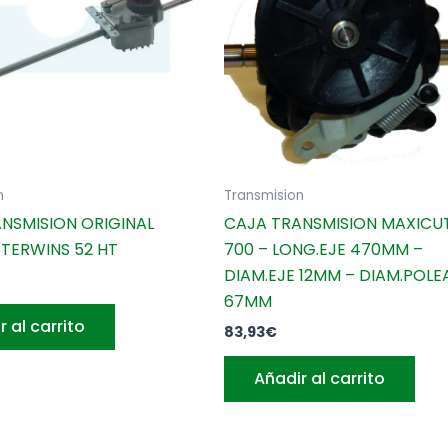
n
Transmision
NSMISION ORIGINAL
CAJA TRANSMISION MAXICUT
STERWINS 52 HT
700 – LONG.EJE 470MM –
DIAM.EJE 12MM – DIAM.POLE
67MM
r al carrito
83,93
€
Añadir al carrito