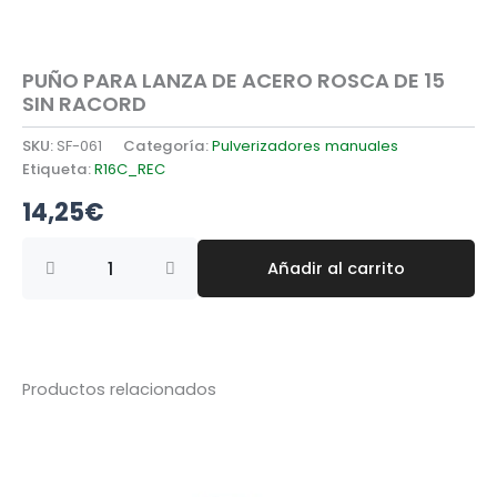
PUÑO PARA LANZA DE ACERO ROSCA DE 15
SIN RACORD
SKU:
SF-061
Categoría:
Pulverizadores manuales
Etiqueta:
R16C_REC
14,25
€
PUÑO
Añadir al carrito
PARA
LANZA
DE
ACERO
ROSCA
DE
Productos relacionados
15
SIN
RACORD
cantidad