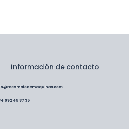
Información de contacto
nfo@recambiodemaquinas.com
34 692 45 87 35