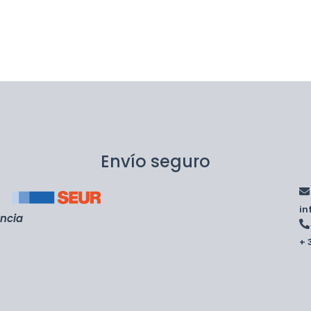
Envío seguro
i
encia
+ 