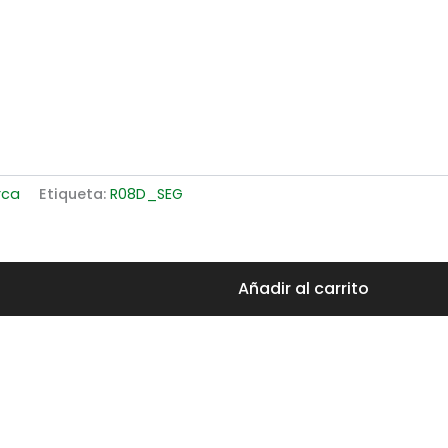
rca
Etiqueta:
R08D_SEG
Añadir al carrito