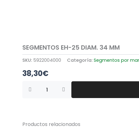
SEGMENTOS EH-25 DIAM. 34 MM
SKU:
5922004000
Categoría:
Segmentos por ma
38,30
€
SEGMENTOS
EH-
25
DIAM.
34
MM
cantidad
Productos relacionados