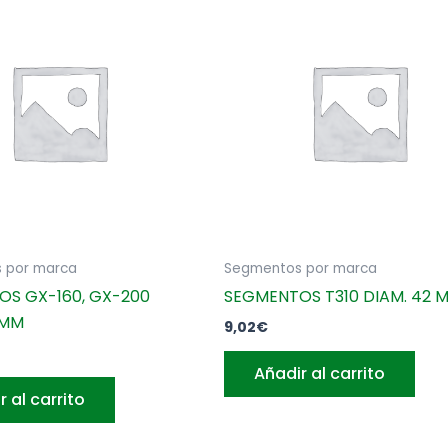
 por marca
Segmentos por marca
S GX-160, GX-200
SEGMENTOS T310 DIAM. 42 
 MM
9,02
€
Añadir al carrito
r al carrito